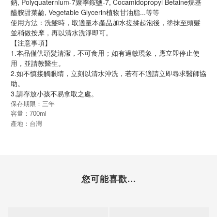
鈉, Polyquaternium-7聚季銨鹽-7, Cocamidopropyl Betaine烷基
醯胺甜菜鹼, Vegetable Glycerin植物甘油脂...等等
使用方法：洗髮時，取適量本產品加水搓揉起泡後，塗抹至頭髮
並稍做按摩，再以清水洗淨即可。
【注意事項】
1.本品僅供頭髮清潔，不可食用；如有過敏現象，應立即停止使
用，並請教醫生。
2.如不慎接觸眼睛，立刻以清水沖洗，若有不適請立即尋求醫師協
助。
3.請存放小孩不易拿取之處。
保存期限：三年
容量：700ml
產地：台灣
您可能喜歡...