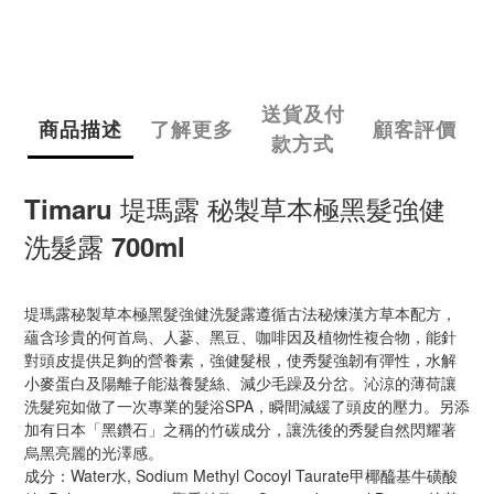
送貨及付
商品描述
了解更多
顧客評價
款方式
Timaru 堤瑪露 秘製草本極黑髮強健
洗髮露 700ml
堤瑪露秘製草本極黑髮強健洗髮露遵循古法秘煉漢方草本配方，
蘊含珍貴的何首烏、人蔘、黑豆、咖啡因及植物性複合物，能針
對頭皮提供足夠的營養素，強健髮根，使秀髮強韌有彈性，水解
小麥蛋白及陽離子能滋養髮絲、減少毛躁及分岔。沁涼的薄荷讓
洗髮宛如做了一次專業的髮浴SPA，瞬間減緩了頭皮的壓力。另添
加有日本「黑鑽石」之稱的竹碳成分，讓洗後的秀髮自然閃耀著
烏黑亮麗的光澤感。
成分：Water水, Sodium Methyl Cocoyl Taurate甲椰醯基牛磺酸