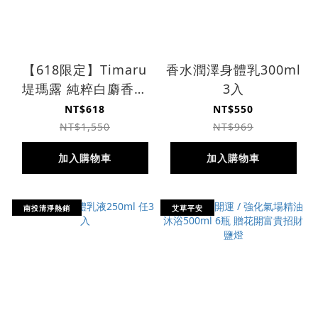
【618限定】Timaru
香水潤澤身體乳300ml
堤瑪露 純粹白麝香舒
3入
活沐浴 / 馥郁玫瑰嫩
NT$618
NT$550
白沐浴1000ML 任2件
NT$1,550
NT$969
+ 私密潔膚慕斯
加入購物車
加入購物車
170ML_薰衣草*1
南投清淨熱銷
艾草平安