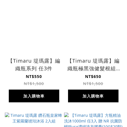
【Timaru 堤瑪露】編
【Timaru 堤瑪露】編
織瓶系列 任3件
織瓶極黑強健髮根組3
件贈 VP人蔘滋養護髮
NT$550
NT$650
素300ML
NT$1,500
NT$1,500
加入購物車
加入購物車