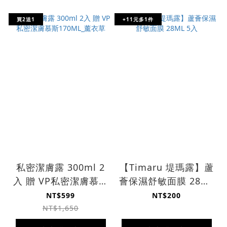
買2送1
+11元多1件
私密潔膚露 300ml 2
【Timaru 堤瑪露】蘆
入 贈 VP私密潔膚慕斯
薈保濕舒敏面膜 28ML
170ML_薰衣草
5入
NT$599
NT$200
NT$1,650