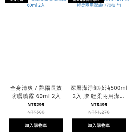
全身清爽 / 艷陽長效
深層潔淨卸妝油500ml
防曬噴霧 60ml 2入
2入 贈 輕柔兩用潔膚
巾70抽 *1
NT$299
NT$499
NT$500
NT$1,270
加入購物車
加入購物車