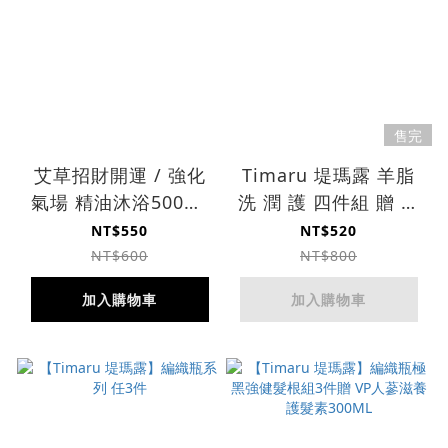
售完
艾草招財開運 / 強化
Timaru 堤瑪露 羊脂
氣場 精油沐浴500ml
洗 潤 護 四件組 贈 超
2入
強吸水乾髮帽
NT$550
NT$520
NT$600
NT$800
加入購物車
加入購物車