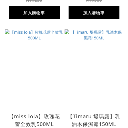
2026.01)
NT$250
NT$500
加入購物車
加入購物車
【miss lola】玫瑰花
【Timaru 堤瑪露】乳
蕾全效乳500ML
油木保濕霜150ML