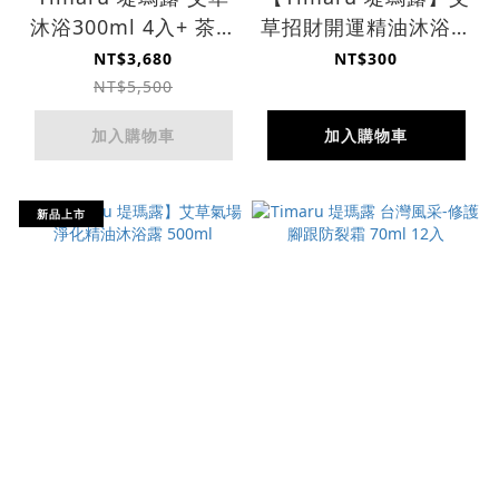
沐浴300ml 4入+ 茶樹
草招財開運精油沐浴露
精油沐浴乳1000ml 2
500ml
NT$3,680
NT$300
入 $3680 贈 珍珠托特
NT$5,500
包*1
加入購物車
加入購物車
新品上市