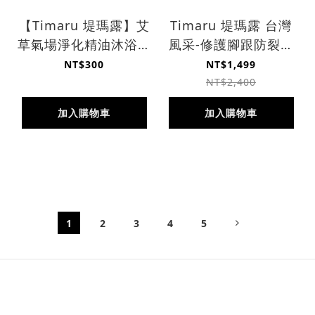
【Timaru 堤瑪露】艾
Timaru 堤瑪露 台灣
草氣場淨化精油沐浴露
風采-修護腳跟防裂霜
500ml
70ml 12入
NT$300
NT$1,499
NT$2,400
加入購物車
加入購物車
1
2
3
4
5