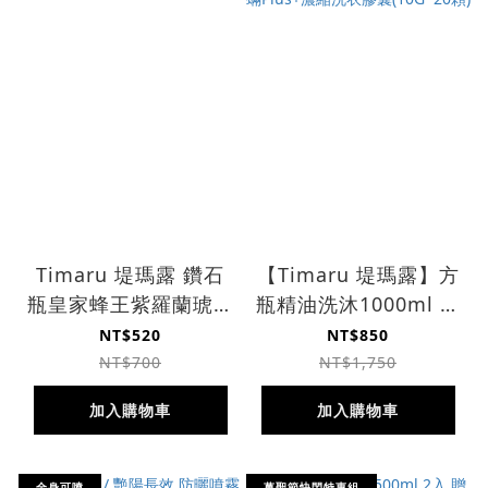
Timaru 堤瑪露 鑽石
【Timaru 堤瑪露】方
瓶皇家蜂王紫羅蘭琥珀
瓶精油洗沐1000ml 任
沐浴 2入組
3入 贈 NR 抗菌防蟎
NT$520
NT$850
Plus+濃縮洗衣膠囊
NT$700
NT$1,750
(10G*20顆)
加入購物車
加入購物車
全身可噴
萬聖節快閃特惠組