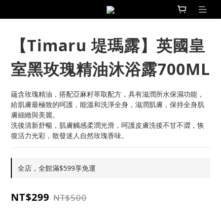
【Timaru 堤瑪露】英國皇
室黑玫瑰精油沐浴露700ML
蘊含玫瑰精油，搭配亞麻籽萃取配方，具有滋潤所水保濕功能，
給肌膚最極致的呵護，能溫和洗淨全身，滋潤肌膚，保持全身肌
膚細緻與美麗。
洗後清新舒暢，肌膚觸感柔潤光滑，呵護皮膚洗後不甘不澀，恢
復活力光彩，散發迷人自然玫瑰香味。
全店，全館滿$599享免運
NT$299
NT$500