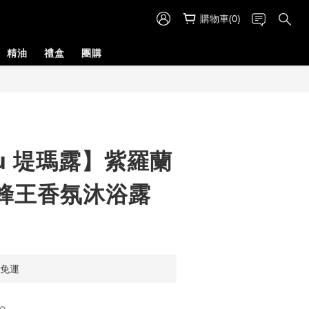
購物車(0)
精油
禮盒
團購
ru 堤瑪露】紫羅蘭
蜂王香氛沐浴露
享免運