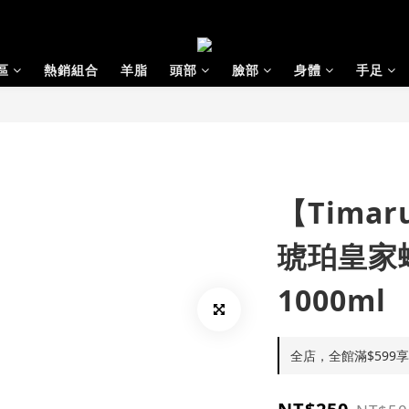
區
熱銷組合
羊脂
頭部
臉部
身體
手足
【Tima
琥珀皇家
1000ml
全店，全館滿$599