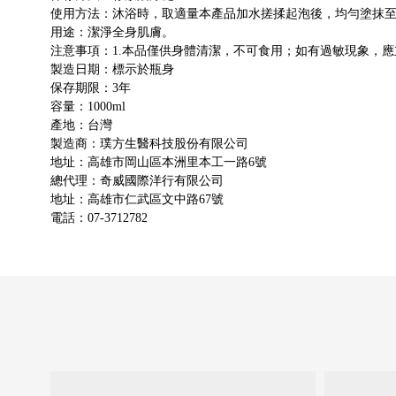
使用方法：沐浴時，取適量本產品加水搓揉起泡後，均勻塗抹
用途：潔淨全身肌膚。
注意事項：
1.
本品僅供身體清潔，不可食用；如有過敏現象，應
製造日期：標示於瓶身
保存期限：
3
年
容量：
1000ml
產地：台灣
製造商：璞方生醫科技股份有限公司
地址：高雄市岡山區本洲里本工一路
6
號
總代理：奇威國際洋行有限公司
地址：高雄市仁武區文中路
67
號
電話：
07-3712782