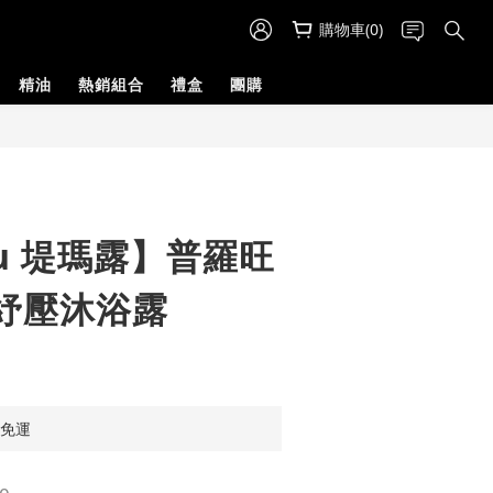
購物車(0)
精油
熱銷組合
禮盒
團購
ru 堤瑪露】普羅旺
紓壓沐浴露
享免運