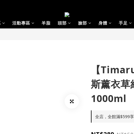
區
活動專區
羊脂
頭部
臉部
身體
手足
【Tima
斯薰衣草
1000ml
全店，全館滿$599