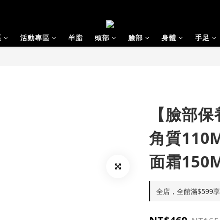
區
活動專區
羊脂
頭部
臉部
身體
手足
【臉部保
角質110
面霜150M
全店，全館滿$599