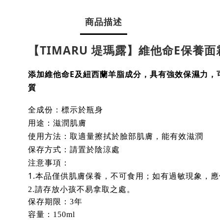
商品描述
【TIMARU 堤瑪露】維他命E保養面霜
添加維他命E及紐西蘭羊脂成分，具有強效保濕力，
質
全成份：標示於瓶身
用途：
滋潤肌膚
使用方法：取適量擦拭於臉部肌膚，能有效滋潤
保存方式：請置於陰涼處
注意事項：
1.本品僅供
肌膚
保養
，不可食用；如有過敏現象，應
2.請存放小孩不易拿取之處。
保存期限：3年
容量：15
0ml