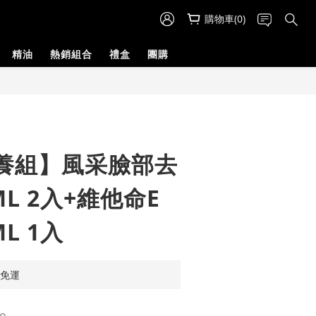
購物車(0)
精油
熱銷組合
禮盒
團購
養組】風采臉部去
ML 2入+維他命E
L 1入
享免運