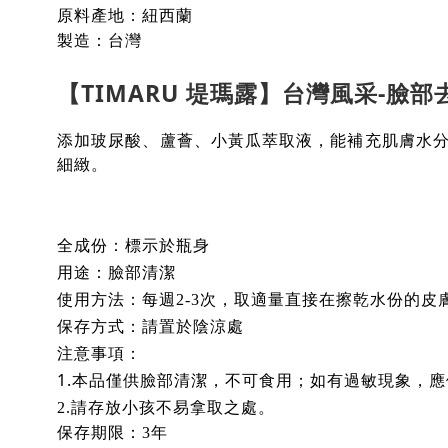
原料產地：紐西蘭
製造：台灣
【TIMARU 堤瑪露】台灣風采-臉部去
添加玻尿酸、蘆薈、小黃瓜萃取液，能補充肌膚水
細緻。
全成份：標示於瓶身
用途：
臉部清潔
使用方法：
每週2-3次，取適量直接在擦乾水份的
保存方式：請置於陰涼處
注意事項：
1.本品僅供
臉部
清潔，不可食用；如有過敏現象，應
2.請存放小孩不易拿取之處。
保存期限：3年