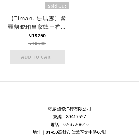
Sold Out
【Timaru 堤瑪露】紫
羅蘭琥珀皇家蜂王香氛
洗髮露 1000ml
NT$250
NT$500
ADD TO CART
奇威國際洋行有限公司
統編｜89417557
電話｜07-372-8016
地址｜81450高雄市仁武區文中路67號