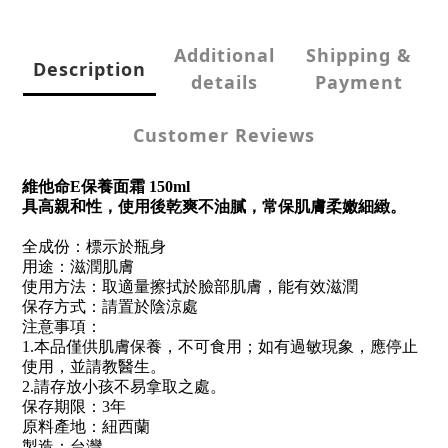
Additional
Shipping &
Description
details
Payment
Customer Reviews
維他命E保養面霜 150ml
具高親和性，使用後乾爽不油膩，常保肌膚柔嫩細緻。
全成份：標示於瓶身
用途：滋潤肌膚
使用方法：取適量擦拭於臉部肌膚，能有效滋潤
保存方式：請置於陰涼處
注意事項：
1.本品僅供肌膚保養，不可食用；如有過敏現象，應停止
使用，並請教醫生。
2.請存放小孩不易拿取之處。
保存期限：3年
原料產地：紐西蘭
製造：台灣