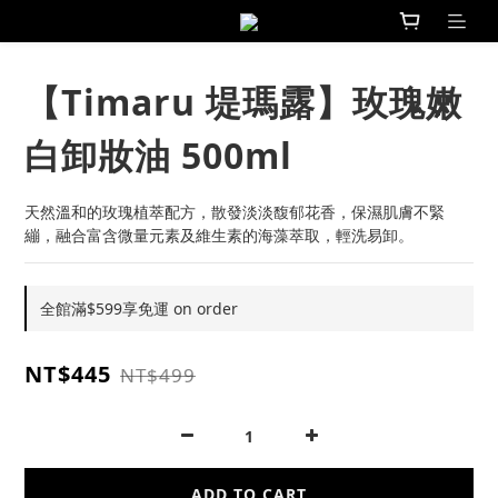
【Timaru 堤瑪露】玫瑰嫩
白卸妝油 500ml
天然溫和的玫瑰植萃配方，散發淡淡馥郁花香，保濕肌膚不緊
繃，融合富含微量元素及維生素的海藻萃取，輕洗易卸。
全館滿$599享免運 on order
NT$445
NT$499
ADD TO CART