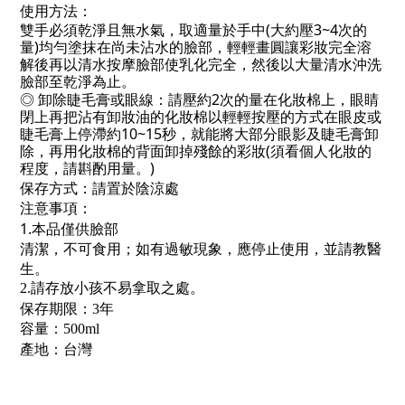
使用方法：
雙手必須乾淨且無水氣，取適量於手中(大約壓3~4次的
量)均勻塗抹在尚未沾水的臉部，輕輕畫圓讓彩妝完全溶
解後再以清水按摩臉部使乳化完全，然後以大量清水沖洗
臉部至乾淨為止。
◎ 卸除睫毛膏或眼線：請壓約2次的量在化妝棉上，眼睛
閉上再把沾有卸妝油的化妝棉以輕輕按壓的方式在眼皮或
睫毛膏上停滯約10~15秒，就能將大部分眼影及睫毛膏卸
除，再用化妝棉的背面卸掉殘餘的彩妝(須看個人化妝的
程度，請斟酌用量。)
保存方式：請置於陰涼處
注意事項：
1.本品僅供
臉部
清潔，不可食用；如有過敏現象，應停止使用，並請教醫
生。
2.請存放小孩不易拿取之處。
保存期限：3年
容量：5
00ml
產地：台灣