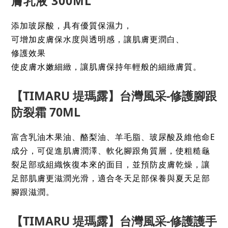
膚乳液 300ML
添加玻尿酸，具有優質保濕力，
可增加皮膚保水度與透明感，
讓肌膚更潤白、
修護效果
使皮膚水嫩細緻，讓肌膚保持年輕般的細緻膚質。
【
TIMARU 堤瑪露】台灣風采-修護腳跟
防裂霜 70ML
富含乳油木果油、酪梨油、羊毛脂、玻尿酸及維他命E
成分，可促進肌膚潤澤、軟化腳跟角質層，使粗糙龜
裂足部或組織恢復本來的面目，並預防皮膚乾燥，讓
足部肌膚更滋潤光滑，適合冬天足部保養與夏天足部
腳跟滋潤
。
【
TIMARU 堤瑪露】台灣風采-修護護手